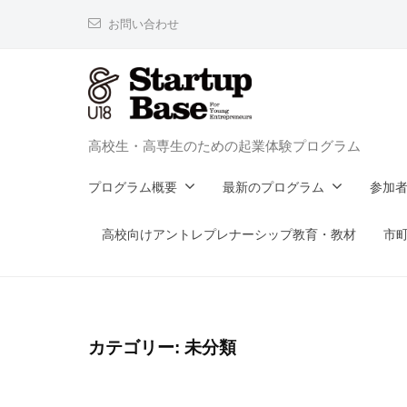
コ
お問い合わせ
ン
テ
ン
ツ
StartupBaseU18
へ
高校生・高専生のための起業体験プログラム
ス
プログラム概要
最新のプログラム
参加
キ
ッ
高校向けアントレプレナーシップ教育・教材
市町
プ
カテゴリー:
未分類