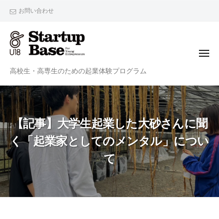
StartupBaseU18
ー
コ
お問い合わせ
ン
テ
ン
メ
ツ
ニ
StartupBaseU18
ュ
高校生・高専生のための起業体験プログラム
へ
ー
ス
キ
ッ
【記事】大学生起業した大砂さんに聞
プ
く「起業家としてのメンタル」につい
て