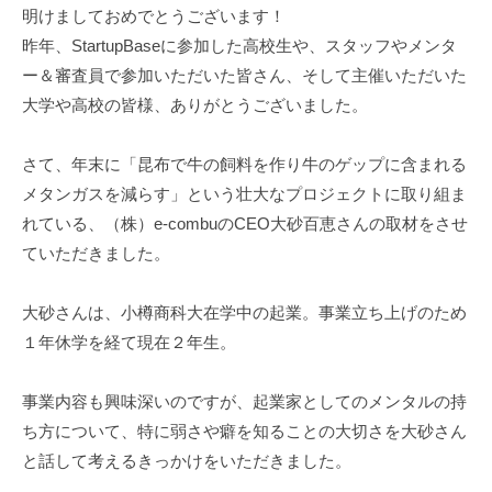
【記
明けましておめでとうございます！
昨年、StartupBaseに参加した高校生や、スタッフやメンタ
事】
ー＆審査員で参加いただいた皆さん、そして主催いただいた
大
大学や高校の皆様、ありがとうございました。
学
さて、年末に「昆布で牛の飼料を作り牛のゲップに含まれる
生
メタンガスを減らす」という壮大なプロジェクトに取り組ま
起
れている、（株）e-combuのCEO大砂百恵さんの取材をさせ
業
ていただきました。
し
大砂さんは、小樽商科大在学中の起業。事業立ち上げのため
た
１年休学を経て現在２年生。
大
事業内容も興味深いのですが、起業家としてのメンタルの持
砂
ち方について、特に弱さや癖を知ることの大切さを大砂さん
さ
と話して考えるきっかけをいただきました。