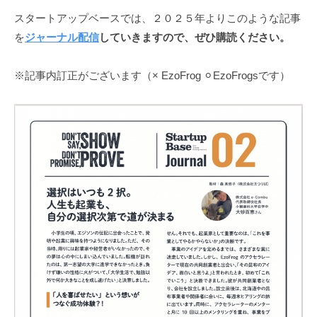
ん
スタートアップベースでは、２０２５年よりこのような記事
に
を
ジャーナル配信
していきますので、ぜひ購読ください。
聞
く
※記事内訂正がございます（× EzoFrog ⚪︎EzoFrogsです）
「起
業
家
と
し
て
の
メ
ン