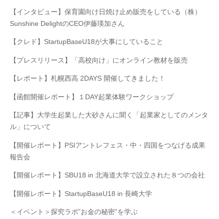
【インタビュー】保育園向け日焼け止め販売をしている（株）
Sunshine DelightのCEO伊藤瑛加さん
【クレド】StartupBaseU18が大事にしていること
【プレスリリース】「高校向け」にオンライン教材を販売
【レポート】札幌西高 2DAYS 開催してきました！
【函館開催レポート】１DAY起業体験ワークショップ
【記事】大学生起業した大砂さんに聞く「起業家としてのメンタ
ル」について
【開催レポート】PSIアントレフェス・中・四国をつなげる成果
報告会
【開催レポート】SBU18 in 北海道大学で設立された８つの会社
【開催レポート】StartupBaseU18 in 長崎大学
＜イベント＞探究ラボ”お金の秘密”を学ぶ