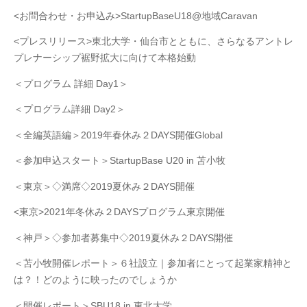
<お問合わせ・お申込み>StartupBaseU18@地域Caravan
<プレスリリース>東北大学・仙台市とともに、さらなるアントレ
プレナーシップ裾野拡大に向けて本格始動
＜プログラム 詳細 Day1＞
＜プログラム詳細 Day2＞
＜全編英語編＞2019年春休み２DAYS開催Global
＜参加申込スタート＞StartupBase U20 in 苫小牧
＜東京＞◇満席◇2019夏休み２DAYS開催
<東京>2021年冬休み２DAYSプログラム東京開催
＜神戸＞◇参加者募集中◇2019夏休み２DAYS開催
＜苫小牧開催レポート＞６社設立｜参加者にとって起業家精神と
は？！どのように映ったのでしょうか
＜開催レポート＞SBU18 in 東北大学