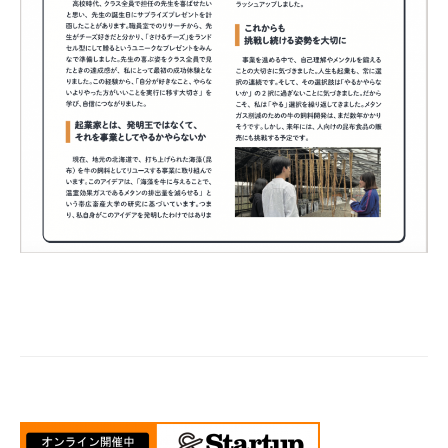
タ
ル」
に
つ
い
て
2025
年
1
月
10
日
by
mayuko