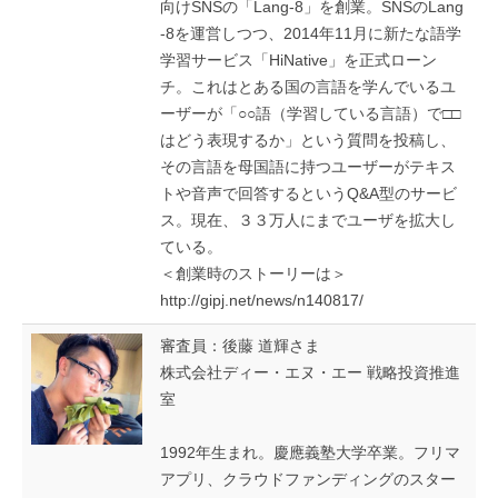
向けSNSの「Lang-8」を創業。SNSのLang
-8を運営しつつ、2014年11月に新たな語学
学習サービス「HiNative」を正式ローン
チ。これはとある国の言語を学んでいるユ
ーザーが「○○語（学習している言語）で□□
はどう表現するか」という質問を投稿し、
その言語を母国語に持つユーザーがテキス
トや音声で回答するというQ&A型のサービ
ス。現在、３３万人にまでユーザを拡大し
ている。
＜創業時のストーリーは＞
http://gipj.net/news/n140817/
審査員：後藤 道輝さま
株式会社ディー・エヌ・エー 戦略投資推進
室
1992年生まれ。慶應義塾大学卒業。フリマ
アプリ、クラウドファンディングのスター