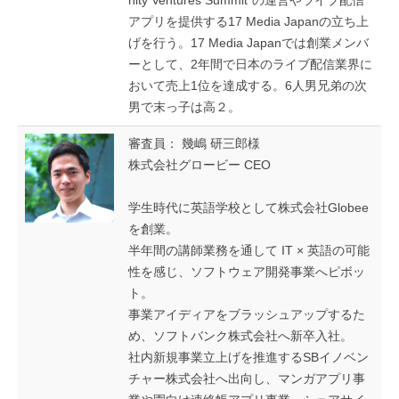
nity Ventures Summit”の運営やライブ配信
アプリを提供する17 Media Japanの立ち上
げを行う。17 Media Japanでは創業メンバ
ーとして、2年間で日本のライブ配信業界に
おいて売上1位を達成する。6人男兄弟の次
男で末っ子は高２。
審査員： 幾嶋 研三郎様
株式会社グロービー CEO
学生時代に英語学校として株式会社Globee
を創業。
半年間の講師業務を通して IT × 英語の可能
性を感じ、ソフトウェア開発事業へピボッ
ト。
事業アイディアをブラッシュアップするた
め、ソフトバンク株式会社へ新卒入社。
社内新規事業立上げを推進するSBイノベン
チャー株式会社へ出向し、マンガアプリ事