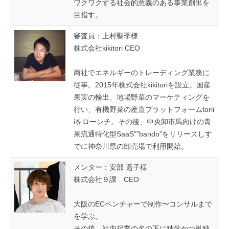
ワクワクする社会的意義のある事業創出を
目指す。
審査員：上村聖季様
株式会社kikitori CEO
商社でエネルギーのトレーディング業務に
従事。2015年株式会社kikitoriを設立。国産
果実の輸出、地場野菜のマーケティングを
行い、有機野菜の産直プラットフォームtorii
iをローンチ。その後、中央卸市馬向けの青
果流通特化型SaaS””bando”をリリースしす
でに神奈川県の卸売場で利用開始。
メンター：安部 遥子様
株式会社９課 CEO
大阪のECベンチャーで制作〜コンサルまで
を学ぶ。
その後、社内起業の名の下に独学かつ単独