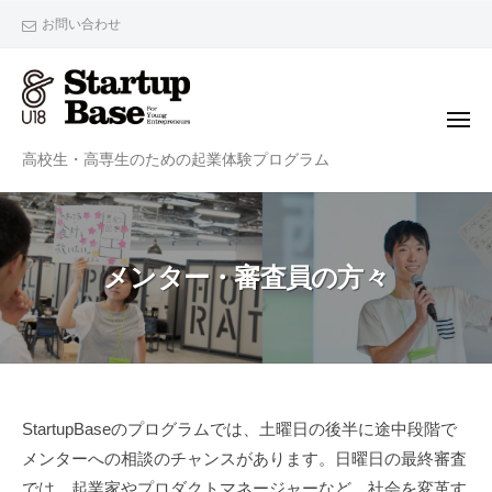
StartupBaseU18
ー
コ
お問い合わせ
ン
テ
ン
メ
ツ
ニ
StartupBaseU18
ュ
高校生・高専生のための起業体験プログラム
へ
ー
ス
キ
ッ
メンター・審査員の方々
プ
メ
StartupBaseのプログラムでは、土曜日の後半に途中段階で
メンターへの相談のチャンスがあります。日曜日の最終審査
ン
では、起業家やプロダクトマネージャーなど、社会を変革す