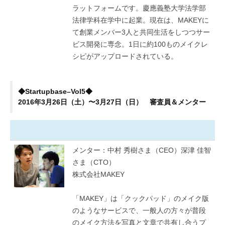
ラットフォームです。慶應義塾大学法学部
法律学科在学中に起業。現在は、MAKEYに
て創業メンバー3人と共同生活をしつつサー
ビス開発に専念。1日に約100ものメイクレ
シピがアップロードされている。
◆Startupbase–Vol5◆
2016年3月26日（土）〜3月27日（日） 審査員＆メンター
メンター：中村 秀樹さま（CEO）深津 佳智
さま（CTO）
株式会社MAKEY
「MAKEY」は「クックパッド」のメイク版
のようなサービスで、一般人の方々が普段
のメイク方法を写真と文章で共有し合うプ