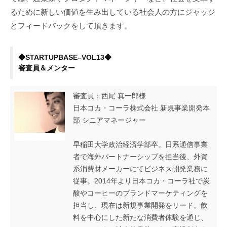
タ
るために新しい価値を生み出している社会人の方にジャッジ
ー・
とフィードバックをして頂きます。
審
◆STARTUPBASE–VOL13◆
査
審査員＆メンター
員
審査員：西尾 真一郎様
の
日本コカ・コーラ株式会社 新規事業開発本
方々
部 シニアマネージャー
2025
早稲田大学政治経済学部卒。日系通信事業
年
者で海外パートナーシップを担当後、外資
4
系消費財メーカーにてビジネス開発業務に
月
従事。2014年より日本コカ・コーラ社で炭
25
酸やコーヒーのブランドマーケティングを
日
担当し、現在は新規事業開発をリード。飲
by
料を中心にした新たな消費者体験を通じ、
mayuko