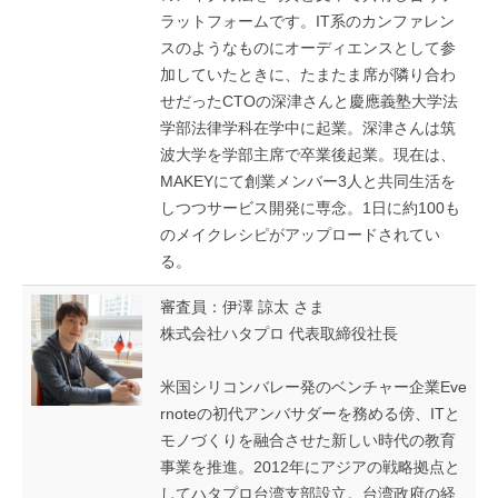
ラットフォームです。IT系のカンファレン
スのようなものにオーディエンスとして参
加していたときに、たまたま席が隣り合わ
せだったCTOの深津さんと慶應義塾大学法
学部法律学科在学中に起業。深津さんは筑
波大学を学部主席で卒業後起業。現在は、
MAKEYにて創業メンバー3人と共同生活を
しつつサービス開発に専念。1日に約100も
のメイクレシピがアップロードされてい
る。
審査員：伊澤 諒太 さま
株式会社ハタプロ 代表取締役社長
米国シリコンバレー発のベンチャー企業Eve
rnoteの初代アンバサダーを務める傍、ITと
モノづくりを融合させた新しい時代の教育
事業を推進。 2012年にアジアの戦略拠点と
してハタプロ台湾支部設立。 台湾政府の経