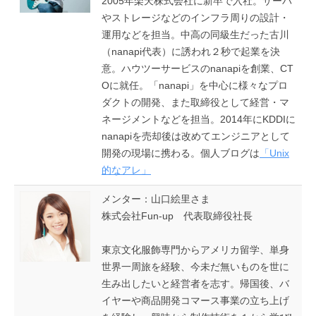
2005年楽天株式会社に新卒で入社。サーバ
やストレージなどのインフラ周りの設計・
運用などを担当。中高の同級生だった古川
（nanapi代表）に誘われ２秒で起業を決
意。ハウツーサービスのnanapiを創業、CT
Oに就任。「nanapi」を中心に様々なプロ
ダクトの開発、また取締役として経営・マ
ネージメントなどを担当。2014年にKDDIに
nanapiを売却後は改めてエンジニアとして
開発の現場に携わる。個人ブログは
「Unix
的なアレ」
メンター：山口絵里さま
株式会社Fun-up 代表取締役社長
東京文化服飾専門からアメリカ留学、単身
世界一周旅を経験、今未だ無いものを世に
生み出したいと経営者を志す。帰国後、バ
イヤーや商品開発コマース事業の立ち上げ