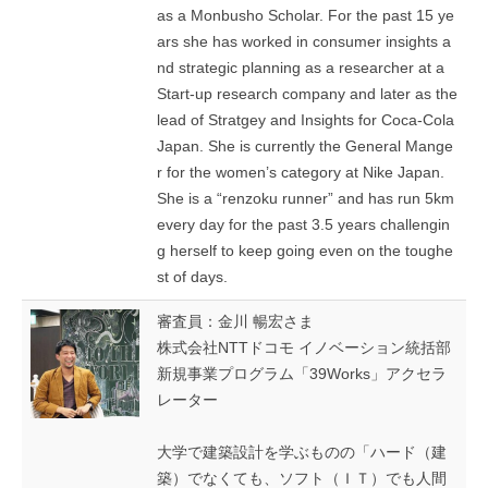
as a Monbusho Scholar. For the past 15 ye
ars she has worked in consumer insights a
nd strategic planning as a researcher at a
Start-up research company and later as the
lead of Stratgey and Insights for Coca-Cola
Japan. She is currently the General Mange
r for the women’s category at Nike Japan.
She is a “renzoku runner” and has run 5km
every day for the past 3.5 years challengin
g herself to keep going even on the toughe
st of days.
審査員：金川 暢宏さま
株式会社NTTドコモ イノベーション統括部
新規事業プログラム「39Works」アクセラ
レーター
大学で建築設計を学ぶものの「ハード（建
築）でなくても、ソフト（ＩＴ）でも人間