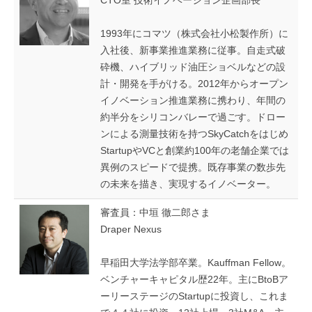
CTO室 技術イノベーション企画部長
1993年にコマツ（株式会社小松製作所）に
入社後、新事業推進業務に従事。自走式破
砕機、ハイブリッド油圧ショベルなどの設
計・開発を手がける。2012年からオープン
イノベーション推進業務に携わり、年間の
約半分をシリコンバレーで過ごす。ドロー
ンによる測量技術を持つSkyCatchをはじめ
StartupやVCと創業約100年の老舗企業では
異例のスピードで提携。既存事業の数歩先
の未来を描き、実現するイノベーター。
審査員：中垣 徹二郎さま
Draper Nexus
早稲田大学法学部卒業。Kauffman Fellow。
ベンチャーキャピタル歴22年。主にBtoBア
ーリーステージのStartupに投資し、これま