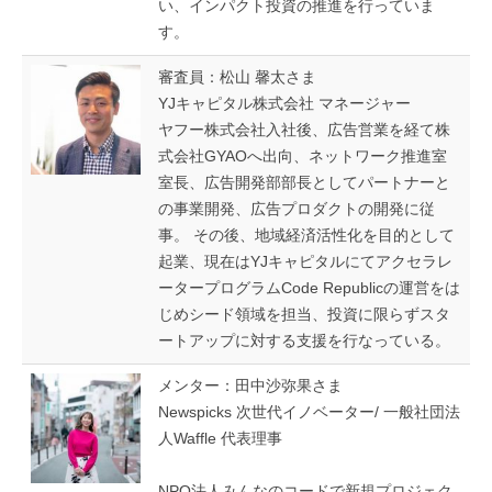
い、インパクト投資の推進を行っていま
す。
審査員：松山 馨太さま
YJキャピタル株式会社 マネージャー
ヤフー株式会社入社後、広告営業を経て株
式会社GYAOへ出向、ネットワーク推進室
室長、広告開発部部長としてパートナーと
の事業開発、広告プロダクトの開発に従
事。 その後、地域経済活性化を目的として
起業、現在はYJキャピタルにてアクセラレ
ータープログラムCode Republicの運営をは
じめシード領域を担当、投資に限らずスタ
ートアップに対する支援を行なっている。
メンター：田中沙弥果さま
Newspicks 次世代イノベーター/ 一般社団法
人Waffle 代表理事
NPO法人みんなのコードで新規プロジェク