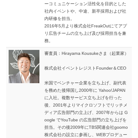
ーコミュニケーション活性化を目的とした
社内イベントや、中途、新卒採用および社
内研修を担当。
2016年5月より株式会社FreakOutにてアプ
リ広告チームの立ち上げ及び採用担当を兼
務。
審査員：Hirayama Kousukeさま（起業家）
株式会社イベントレジストFounder＆CEO
米国でベンチャー企業を立ち上げ、副代表
を務めた後帰国し2000年に Yahoo!JAPAN
に入社。複数サービス立ち上げを行った
後、2001年よりマイクロソフトでリッチメ
ディア広告部門の立上げ、2007年からは G
oogle でYouTube の広告部門の立ち上げを
担当。 その後2009年にTBS関連会社goomo
株式会社の設立に参画し、WEBプロデュー