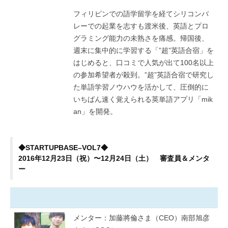
フィリピンでの語学留学を経てシリコンバ
レーでの起業を志すも渡米後、英語とプロ
グラミング能力の未熟さを痛感。帰国後、
週末に集中的に学習する「”超”英語合宿」を
はじめると、口コミで人気が出て100名以上
の参加希望者が殺到。”超”英語合宿で研究し
た単語学習ノウハウを活かして、圧倒的に
いちばん速く覚えられる英単語アプリ「mik
an」を開発。
◆STARTUPBASE–VOL7◆
2016年12月23日（祝）〜12月24日（土） 審査員＆メンタ
ー
メンター：加藤將倫さま（CEO）南部旭彦