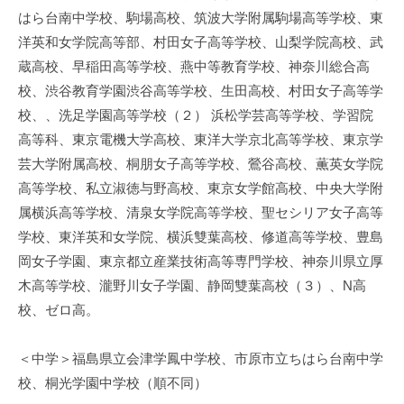
はら台南中学校、駒場高校、筑波大学附属駒場高等学校、東
洋英和女学院高等部、村田女子高等学校、山梨学院高校、武
蔵高校、早稲田高等学校、燕中等教育学校、神奈川総合高
校、渋谷教育学園渋谷高等学校、生田高校、村田女子高等学
校、、洗足学園高等学校（２） 浜松学芸高等学校、学習院
高等科、東京電機大学高校、東洋大学京北高等学校、東京学
芸大学附属高校、桐朋女子高等学校、鶯谷高校、薫英女学院
高等学校、私立淑徳与野高校、東京女学館高校、中央大学附
属横浜高等学校、清泉女学院高等学校、聖セシリア女子高等
学校、東洋英和女学院、横浜雙葉高校、修道高等学校、豊島
岡女子学園、東京都立産業技術高等専門学校、神奈川県立厚
木高等学校、瀧野川女子学園、静岡雙葉高校（３）、N高
校、ゼロ高。
＜中学＞福島県立会津学鳳中学校、市原市立ちはら台南中学
校、桐光学園中学校（順不同）