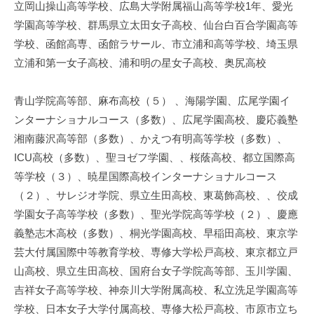
立岡山操山高等学校、広島大学附属福山高等学校1年、愛光
学園高等学校、群馬県立太田女子高校、仙台白百合学園高等
学校、函館高専、函館ラサール、市立浦和高等学校、埼玉県
立浦和第一女子高校、浦和明の星女子高校、奥尻高校
青山学院高等部、麻布高校（５） 、海陽学園、広尾学園イ
ンターナショナルコース（多数）、広尾学園高校、慶応義塾
湘南藤沢高等部（多数）、かえつ有明高等学校（多数）、
ICU高校（多数）、聖ヨゼフ学園、、桜蔭高校、都立国際高
等学校（３）、暁星国際高校インターナショナルコース
（２）、サレジオ学院、県立生田高校、東葛飾高校、、佼成
学園女子高等学校（多数）、聖光学院高等学校（２）、慶應
義塾志木高校（多数）、桐光学園高校、早稲田高校、東京学
芸大付属国際中等教育学校、専修大学松戸高校、東京都立戸
山高校、県立生田高校、国府台女子学院高等部、玉川学園、
吉祥女子高等学校、神奈川大学附属高校、私立洗足学園高等
学校、日本女子大学付属高校、専修大松戸高校、市原市立ち