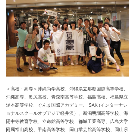
者
の
高
校
一
覧
2019
年
12
＜高校・高専＞沖縄尚学高校、沖縄県立那覇国際高等学校、
月
沖縄高専、奥尻高校、青森南高等学校、福島高校、福島県立
24
湯本高等学校、ぐんま国際アカデミー、ISAK (インターナシ
日
ョナルスクールオブアジア軽井沢）、新潟明訓高等学校、海
by
陽中等教育学校、立命館高等学校、都城工業高専、広島大学
mayuko
附属福山高校、甲南高等学校、岡山学芸館高等学校、岡山県