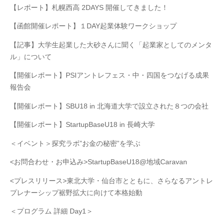
【レポート】札幌西高 2DAYS 開催してきました！
【函館開催レポート】１DAY起業体験ワークショップ
【記事】大学生起業した大砂さんに聞く「起業家としてのメンタ
ル」について
【開催レポート】PSIアントレフェス・中・四国をつなげる成果
報告会
【開催レポート】SBU18 in 北海道大学で設立された８つの会社
【開催レポート】StartupBaseU18 in 長崎大学
＜イベント＞探究ラボ”お金の秘密”を学ぶ
<お問合わせ・お申込み>StartupBaseU18@地域Caravan
<プレスリリース>東北大学・仙台市とともに、さらなるアントレ
プレナーシップ裾野拡大に向けて本格始動
＜プログラム 詳細 Day1＞