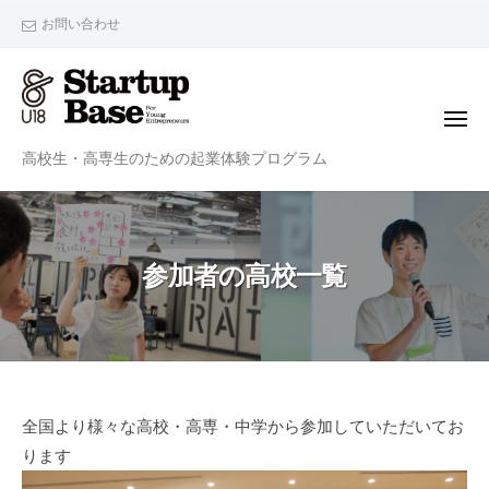
StartupBaseU18
ー
コ
お問い合わせ
ン
テ
ン
メ
ツ
ニ
StartupBaseU18
ュ
高校生・高専生のための起業体験プログラム
へ
ー
ス
キ
ッ
参加者の高校一覧
プ
参
全国より様々な高校・高専・中学から参加していただいてお
ります
加