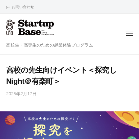
StartupBaseU18
ー
コ
お問い合わせ
ン
テ
ン
メ
ツ
ニ
StartupBaseU18
ュ
高校生・高専生のための起業体験プログラム
へ
ー
ス
キ
高校の先生向けイベント＜探究し
ッ
プ
Night＠有楽町＞
2025年2月17日
by
mayuko