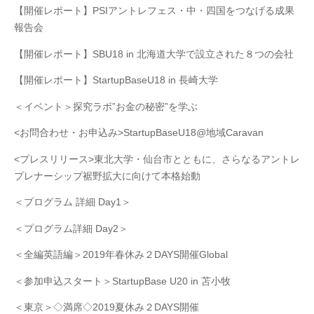
【開催レポート】PSIアントレフェス・中・四国をつなげる成果
報告会
【開催レポート】SBU18 in 北海道大学で設立された８つの会社
【開催レポート】StartupBaseU18 in 長崎大学
＜イベント＞探究ラボ”お金の秘密”を学ぶ
<お問合わせ・お申込み>StartupBaseU18@地域Caravan
<プレスリリース>東北大学・仙台市とともに、さらなるアントレ
プレナーシップ裾野拡大に向けて本格始動
＜プログラム 詳細 Day1＞
＜プログラム詳細 Day2＞
＜全編英語編＞2019年春休み２DAYS開催Global
＜参加申込スタート＞StartupBase U20 in 苫小牧
＜東京＞◇満席◇2019夏休み２DAYS開催