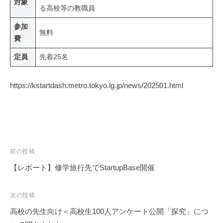
対象
る高校等の教職員
参加
無料
費
定員
先着25名
https://kstartdash.metro.tokyo.lg.jp/news/202501.html
投
前の投稿
稿
【レポート】修学旅行先でStartupBase開催
ナ
ビ
次の投稿
ゲ
高校の先生向け＜高校生100人アンケート公開「探究」につ
ー