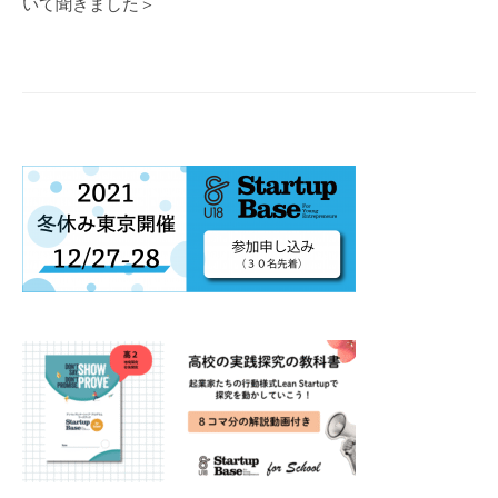
いて聞きました＞
シ
ョ
ン