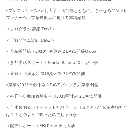
<プレスリリース>東北大学・仙台市とともに、さらなるアントレ
プレナーシップ裾野拡大に向けて本格始動
＜プログラム 詳細 Day1＞
＜プログラム詳細 Day2＞
＜全編英語編＞2019年春休み２DAYS開催Global
＜参加申込スタート＞StartupBase U20 in 苫小牧
＜東京＞◇満席◇2019夏休み２DAYS開催
<東京>2021年冬休み２DAYSプログラム東京開催
＜神戸＞◇参加者募集中◇2019夏休み２DAYS開催
＜苫小牧開催レポート＞６社設立｜参加者にとって起業家精神と
は？！どのように映ったのでしょうか
＜開催レポート＞SBU18 in 東北大学