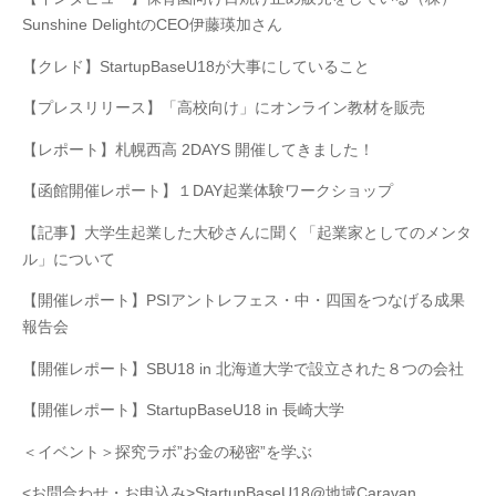
Sunshine DelightのCEO伊藤瑛加さん
【クレド】StartupBaseU18が大事にしていること
【プレスリリース】「高校向け」にオンライン教材を販売
【レポート】札幌西高 2DAYS 開催してきました！
【函館開催レポート】１DAY起業体験ワークショップ
【記事】大学生起業した大砂さんに聞く「起業家としてのメンタ
ル」について
【開催レポート】PSIアントレフェス・中・四国をつなげる成果
報告会
【開催レポート】SBU18 in 北海道大学で設立された８つの会社
【開催レポート】StartupBaseU18 in 長崎大学
＜イベント＞探究ラボ”お金の秘密”を学ぶ
<お問合わせ・お申込み>StartupBaseU18@地域Caravan