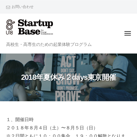
StartupBaseU18
ー
コ
お問い合わせ
ン
テ
ン
メ
ツ
ニ
StartupBaseU18
ュ
高校生・高専生のための起業体験プログラム
へ
ー
ス
キ
ッ
2018年夏休み２days東京開催
プ
2018
１、開催日時
２０１８年８月４日（土）〜８月５日（日）
年
※２日間ともに１０：００集合、１９：００解散となりま