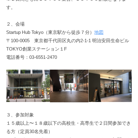
夏
す。
休
２、会場
み
Startup Hub Tokyo（東京駅から徒歩７分）
地図
２
〒100-0005 東京都千代田区丸の内2-1-1 明治安田生命ビル
days
TOKYO創業ステーション１F
電話番号：03-6551-2470
東
京
開
催
2018
年
３、参加対象
8
１５歳以上〜１８歳以下の高校生・高専生で２日間参加でき
月
る方（定員30名先着）
17