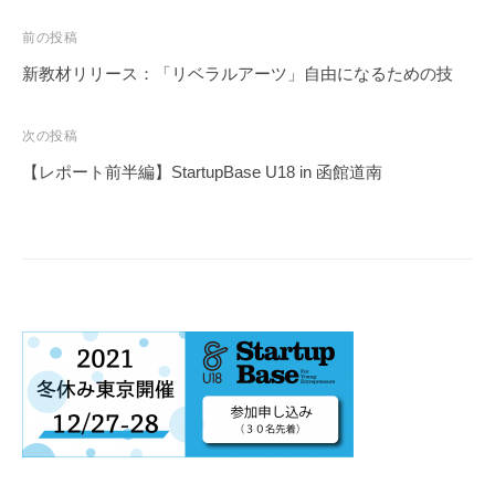
投
前の投稿
稿
新教材リリース：「リベラルアーツ」自由になるための技
ナ
ビ
次の投稿
ゲ
【レポート前半編】StartupBase U18 in 函館道南
ー
シ
ョ
ン