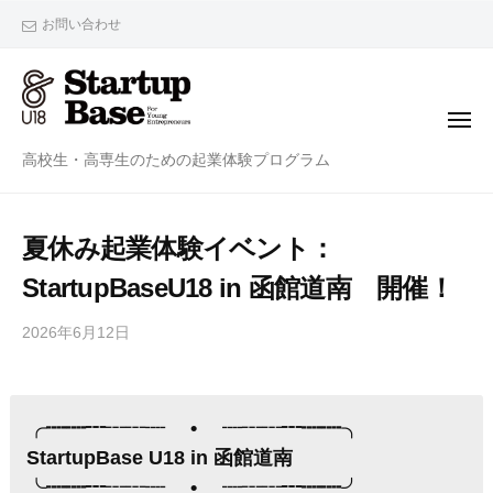
StartupBaseU18
ー
コ
お問い合わせ
ン
テ
ン
メ
ツ
ニ
StartupBaseU18
ュ
高校生・高専生のための起業体験プログラム
へ
ー
ス
キ
夏休み起業体験イベント：
ッ
プ
StartupBaseU18 in 函館道南 開催！
2026年6月12日
by
mayuko
╭┉┉┅┄┄┈ • ┈┄┄┅┉┉╮
StartupBase U18 in 函館道南
╰┉┉┅┄┄┈ • ┈┄┄┅┉┉╯